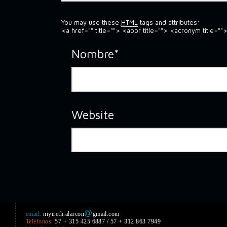
You may use these
HTML
tags and attributes:
<a href="" title=""> <abbr title=""> <acronym title
Nombre
*
Website
@
email:
niyireth.alarcon
gmail.com
Teléfonos:
57 + 315 425 6887 / 57 + 312 863 7949