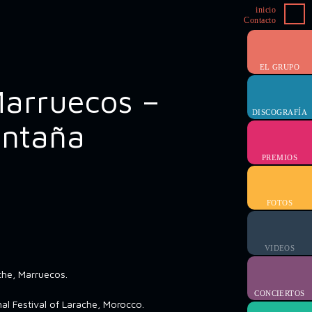
inicio
Contacto
EL GRUPO
Marruecos –
DISCOGRAFÍA
ontaña
PREMIOS
FOTOS
VIDEOS
ache, Marruecos.
CONCIERTOS
l Festival of Larache, Morocco.