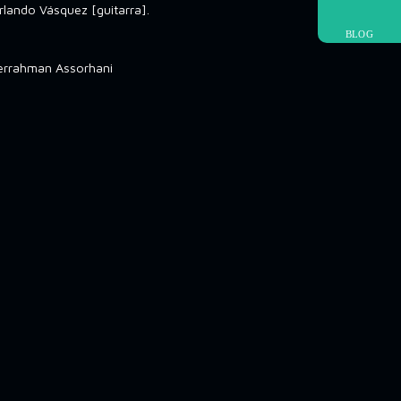
rlando Vásquez [guitarra].
BLOG
errahman Assorhani