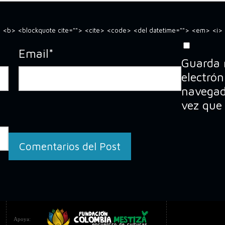
=""> <b> <blockquote cite=""> <cite> <code> <del datetime=""> <em> <i>
Email
*
Guarda 
electrón
navegad
vez que
Apoya: