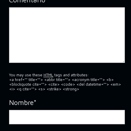
You may use these
HTML
tags and attributes:
<a href="" title=""> <abbr title=""> <acronym title=""> <b>
<blockquote cite=""> <cite> <code> <del datetime=""> <em>
<i> <q cite=""> <s> <strike> <strong>
Nombre
*