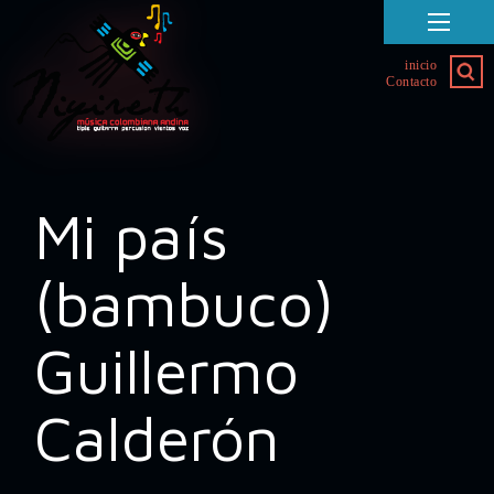
inicio
Contacto
Mi país
(bambuco)
Guillermo
Calderón