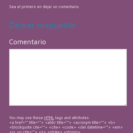
Sea el primero en dejar un comentario.
Dejear respuesta
Comentario
You may use these
HTML
tags and attributes:
<a href="" title=""> <abbr title=""> <acronym title=""> <b>
<blockquote cite=""> <cite> <code> <del datetime=""> <em>
<i> <q cite=""> <s> <strike> <strong>