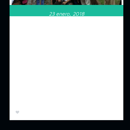
23 enero, 2018
Niyireth
Máximo galardón del
Municipio de Garzón para
Niyireth
El pasado 17 de enero mediante el decreto N°014 de
2018 el Municipio de Garzón, Huila, otorgó el «Garzón
de Oro» a la cantante Niyireth Alarcón. Este es un
reconocimiento …
Leer más ...
0