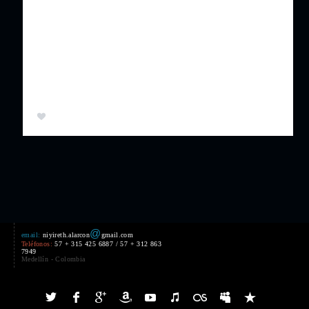
Posted on marzo 2, 2021
Con su talento artístico único, la opita Niyireth
Alarcón, nacida en el municipio de Tarqui (Huila) canta
desde muy pequeña bambucos, guabinas, pasillos …
Leer más ...
4
@
email:
niyireth.alarcon
gmail.com
Teléfonos:
57 + 315 425 6887 / 57 + 312 863
7949
Medellín - Colombia