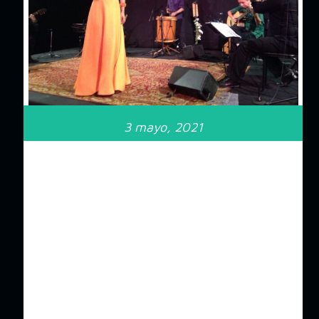
3 mayo, 2021
Niyireth
Niyireth Alarcón: ARROPA LA
MÚSICA ANDINA
COLOMBIANA
Primicia Diario
Claudia De Greiff