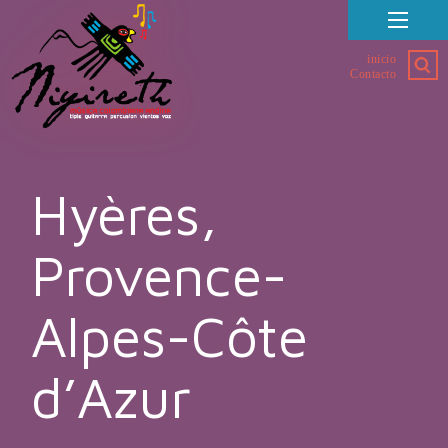
inicio
Contacto
Hyères,
‎Provence-
Alpes-Côte
d’Azur